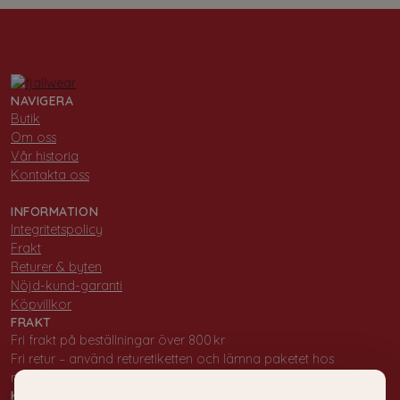
NAVIGERA
Butik
Om oss
Vår historia
Kontakta oss
INFORMATION
Integritetspolicy
Frakt
Returer & byten
Nöjd-kund-garanti
Köpvillkor
FRAKT
Fri frakt på beställningar över 800 kr
Fri retur – använd returetiketten och lämna paketet hos
närmaste PostNord-ombud.
KONTAKT