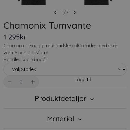
1
/7
Chamonix Tumvante
1 295kr
Chamonix – Snygg tumhandske i äkta läder med skön
värme och passform
Handledsband ingår
Välj antal
Lägg till
0
Produktdetaljer
Material