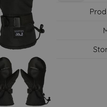
Prod
M
Sto