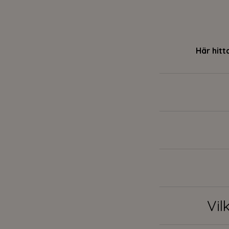
Här hitt
Vil