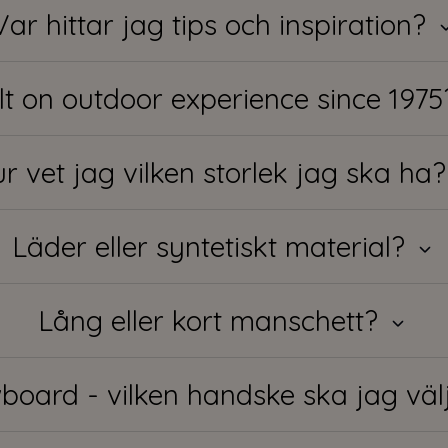
Var hittar jag tips och inspiration?
lt on outdoor experience since 197
r vet jag vilken storlek jag ska ha
Läder eller syntetiskt material?
Lång eller kort manschett?
board - vilken handske ska jag vä