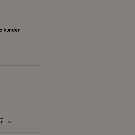
ra kunder
i?