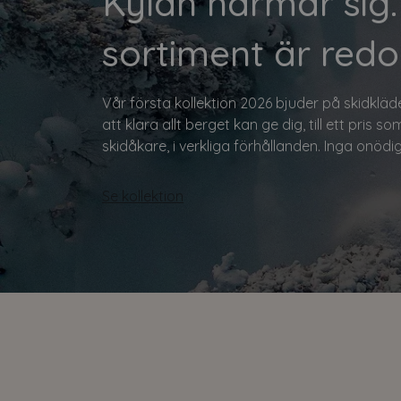
Kylan närmar sig.
sortiment är redo
Vår första kollektion 2026 bjuder på skidkläd
att klara allt berget kan ge dig, till ett pris so
skidåkare, i verkliga förhållanden. Inga onödig
Se kollektion