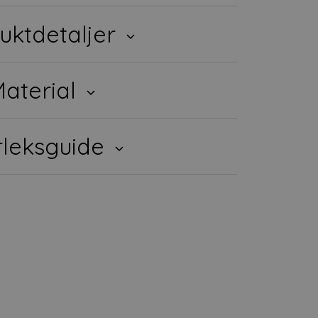
uktdetaljer
aterial
rleksguide