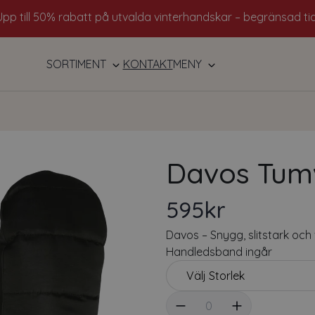
Frakt 79 kr - Fri frakt på order över 800 kr!
SORTIMENT
KONTAKT
MENY
Davos Tum
595kr
Davos – Snygg, slitstark och
Handledsband ingår
Välj antal
0