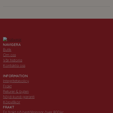
NAVIGERA
Butik
Om oss
Vår historia
Kontakta oss
INFORMATION
Integritetspolicy
Frakt
Returer & byten
Nöjd-kund-garanti
Köpvillkor
FRAKT
Fri frakt på beställningar över 800 kr